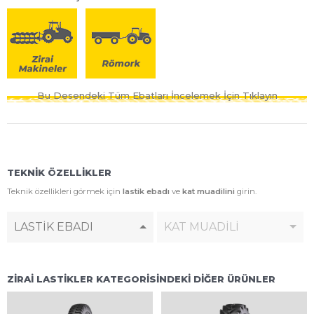
Bu Desendeki Tüm Ebatları İncelemek İçin Tıklayın
TEKNİK ÖZELLİKLER
Teknik özellikleri görmek için
lastik ebadı
ve
kat muadilini
girin.
LASTİK EBADI
KAT MUADİLİ
ZİRAİ LASTİKLER KATEGORİSİNDEKİ DİĞER ÜRÜNLER