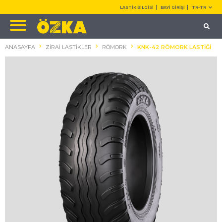
LASTİK BİLGİSİ
BAYİ GİRİŞİ
TR-TR
ANASAYFA
ZİRAİ LASTİKLER
RÖMORK
KNK-42 RÖMORK LASTİĞİ