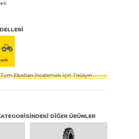
eti
DELLERİ
üm Ebatları İncelemek İçin Tıklayın
 KATEGORİSİNDEKİ DİĞER ÜRÜNLER