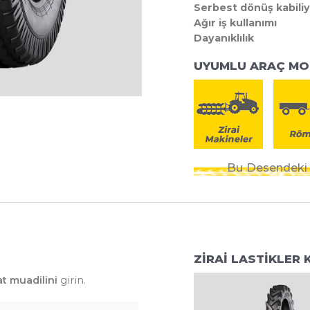
Serbest dönüş kabiliy
Ağır iş kullanımı
Dayanıklılık
UYUMLU ARAÇ MO
Bu Desendeki T
ZİRAİ LASTİKLER
at muadilini
girin.