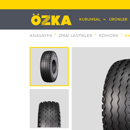
KURUMSAL
ÜRÜNLER
ANASAYFA
ZİRAİ LASTİKLER
RÖMORK
KN