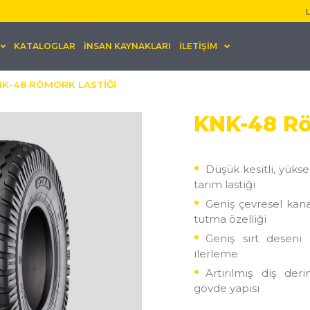
L
KATALOGLAR
İNSAN KAYNAKLARI
İLETİŞİM
K-48 RÖMORK LASTİĞİ
KNK-48 Rö
Düşük kesitli, yükse
tarım lastiği
Geniş çevresel kan
tutma özelliği
Geniş sırt desen
ilerleme
Artırılmış diş der
gövde yapısı