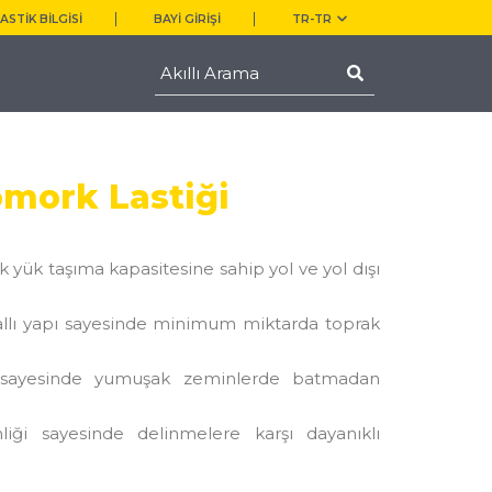
ASTİK BİLGİSİ
BAYİ GİRİŞİ
TR-TR
mork Lastiği
k yük taşıma kapasitesine sahip yol ve yol dışı
allı yapı sayesinde minimum miktarda toprak
i sayesinde yumuşak zeminlerde batmadan
inliği sayesinde delinmelere karşı dayanıklı