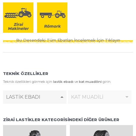
Bu Desendeki Tüm Ebatları İncelemek İçin Tıklayın
TEKNİK ÖZELLİKLER
Teknik özellikleri görmek için
lastik ebadı
ve
kat muadilini
girin.
LASTİK EBADI
KAT MUADİLİ
ZİRAİ LASTİKLER KATEGORİSİNDEKİ DİĞER ÜRÜNLER