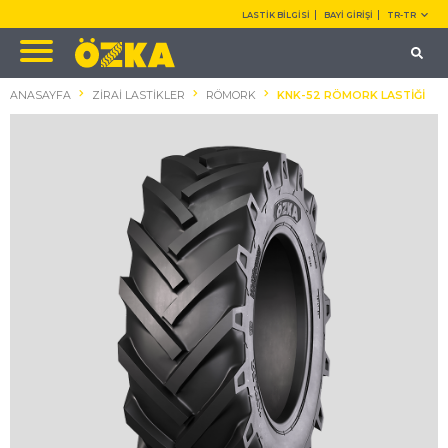
LASTİK BİLGİSİ
BAYİ GİRİŞİ
TR-TR
ANASAYFA
ZİRAİ LASTİKLER
RÖMORK
KNK-52 RÖMORK LASTİĞİ