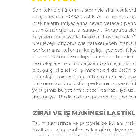
Son teknoloji üretim sistemiyle zirai lastikler
gerçekleştiren ÖZKA Lastik, Ar-Ge merkezi çal
makinaların ihtiyaçlarına cevap verecek perfo
uzun ömür gibi artılar sunuyor. Avrupa’da cidd
büyüyen bu pazarda büyük rol oynayacak. Özell
üretileceği öngörüsüyle hareket eden marka, 
performans, kullanım kolaylığı, çevresel fakt
önemli. Üstün teknolojiyle üretilen bir zira
teknolojilere uyum bu açıdan bizim için son d
olduğu gibi zirai ve iş makineleri de üstün 
teknolojik makinelerin kullanımı artacak, paz
kullanım konforu, üstün performansı, yakıt tük
yaptığımız bu yatırımla pazarı da hazırlıyoruz
kullanılıyor. Bu da değişim pazarını etkileyecek 
ZİRAİ VE İŞ MAKİNESİ LASTİ
Tarım alanlarında ve şantiyelerde kullanılmak
özellikler olan konfor, çekiş gücü, dayanım,