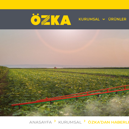
KURUMSAL
ÜRÜNLER
ANASAYFA
KURUMSAL
ÖZKA’DAN HABERL