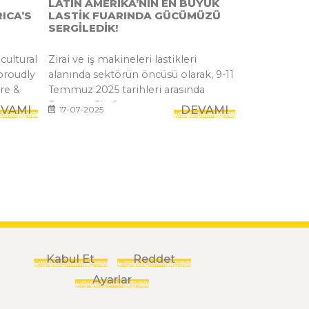
LATİN AMERİKA’NIN EN BÜYÜK
ICA’S
LASTİK FUARINDA GÜCÜMÜZÜ
SERGİLEDİK!
cultural
Zirai ve iş makineleri lastikleri
 proudly
alanında sektörün öncüsü olarak, 9-11
re &
Temmuz 2025 tarihleri arasında
Panama City&...
VAMI
DEVAMI
17-07-2025
Kabul Et
Reddet
Ayarlar
İTİKAMIZ
GİZLİLİK POLİTİKAMIZ
KULLANIM KOŞULLARI