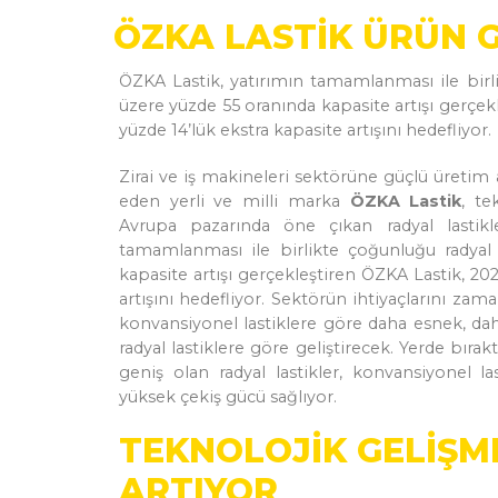
ÖZKA LASTİK ÜRÜN G
ÖZKA Lastik, yatırımın tamamlanması ile birl
üzere yüzde 55 oranında kapasite artışı gerçekl
yüzde 14’lük ekstra kapasite artışını hedefliyor.
Zirai ve iş makineleri sektörüne güçlü üretim 
eden yerli ve milli marka
ÖZKA Lastik
, te
Avrupa pazarında öne çıkan radyal lastikler
tamamlanması ile birlikte çoğunluğu radyal
kapasite artışı gerçekleştiren ÖZKA Lastik, 20
artışını hedefliyor. Sektörün ihtiyaçlarını zam
konvansiyonel lastiklere göre daha esnek, d
radyal lastiklere göre geliştirecek. Yerde bırak
geniş olan radyal lastikler, konvansiyonel la
yüksek çekiş gücü sağlıyor.
TEKNOLOJİK GELİŞM
ARTIYOR