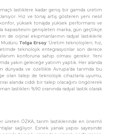
l amaçlı lastiklere kadar geniş bir gamda üretim
anıyor. Hız ve tonaj artış gösteren yeni nesil
k, konfor, yüksek tonajda yüksek performans ve
nda kapasitesini genişleten marka, gün geçtikçe
n de orjinal ekipmanlarının radyal lastiklerle
ge Müdürü
Tolga Ersoy
‘Üretim teknolojileri; hız,
 üretimde teknolojik entegrasyonlar son derece
kullanım konforuna sahip olması gerekir. Yeni
amda yakın geleceğe yatırım yaptık. Her alanda
tüm dünyada ve özellikle Avrupa’da tarımda bu
iğe olan talep de teknolojik cihazlarla uyumu,
irai alanda ciddi bir talep olacağını öngörerek
an lastikleri %90 oranında radyal lastik olarak
ler üreten ÖZKA, tarım lastiklerinde en önemli
tajlar sağlıyor. Esnek yanak yapısı sayesinde