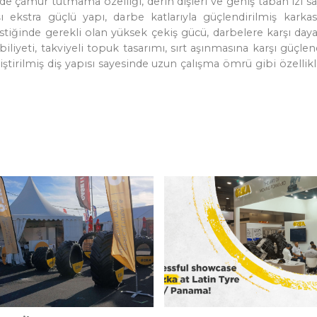
inde çamur tutmama özelliği, derin dişleri ve geniş taban iz
rşı ekstra güçlü yapı, darbe katlarıyla güçlendirilmiş kar
 lastiğinde gerekli olan yüksek çekiş gücü, darbelere karşı daya
liyeti, takviyeli topuk tasarımı, sırt aşınmasına karşı güçlen
geliştirilmiş diş yapısı sayesinde uzun çalışma ömrü gibi özellik