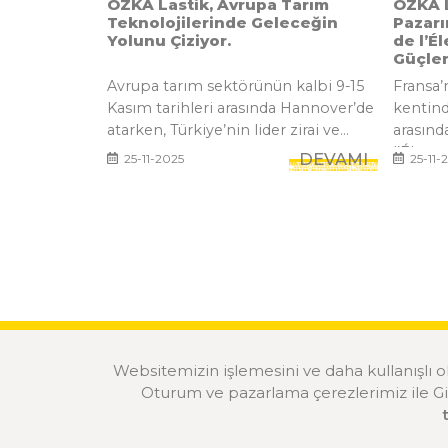
ÖZKA Lastik, Avrupa Tarım
ÖZKA L
Teknolojilerinde Geleceğin
Pazarı
Yolunu Çiziyor.
de l’É
Güçle
Avrupa tarım sektörünün kalbi 9-15
Fransa’
Kasım tarihleri arasında Hannover’de
kentind
atarken, Türkiye’nin lider zirai ve...
arasın
l’Élevage
DEVAMI
25-11-2025
25-11-
Websitemizin işlemesini ve daha kullanışlı 
Oturum ve pazarlama çerezlerimiz ile Gizl
© 2020 ÖZKA Tüm Hakları Saklıdır.