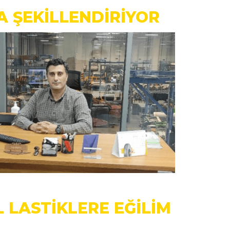
A ŞEKİLLENDİRİYOR
 LASTİKLERE EĞİLİM