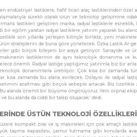
den endüstriyel lastiklere, hafif ticari araç lastiklerinden öze
ışmalarıyla sürekli olarak ürün ve teknoloji gelişimine odakl
rmans lastikleri geliştiren marka, radyal lastiklerle esnekli
i bir eğilim yaratan radyal lastiklere yatırım yaparak bu ala
ikle son yıllarda yerleşen bilinçle birlikte, yeni makineleri
ürün stratejilerini de buna göre yönetecek. Özka Lastik Ar-
örler gibi birçok bileşeni bir araya getiriyor. Sanayide ve
i makinenin lastiklerinin de aynı teknolojik donanıma ve 
erece önemli. Radyal lastiğe yaptığımız yatırımla biz bir anl
teknolojik donanımlarla üretiliyor. Çok kısa bir zamanda 
ar kısa zamanda bu alana evrilecek. Dolayısı ile radyal last
etimini azaltması gibi birçok sebeple artacak. Biz özellikle z
. Bu alanda önemli bir büyüme öngörüyoruz. Yeni orijinal ekipm
ve bu alanda da ciddi bir talep oluşacak.’ dedi.
KLERİNDE ÜSTÜN TEKNOLOJİ ÖZELLİKLERİ
 üzere kompakt zirai ve iş makineleri için çok amaçlı lastik
 yük taşıma kapasitesi, çamur tutmama gibi konularda avan