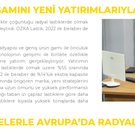
AMINI YENİ YATIRIMLARIYL
ikte çoğunluğu radyal lastiklerde olmak
eştirdi. ÖZKA Lastik, 2022 ile beraber de
altyapısı ve geniş ürün gamı ile öncülük
knolojinin gelişimi ile birlikte özellikle
e yatırım gerçekleştiriyor. Yatırımın
 lastiklerde olmak üzere %55 oranında
22 ile beraber de %14’lük ekstra kapasite
anında öngören marka, yeni stratejilerini
aha uzun ömürlü ve yüksek performanslı
tığı taban izi çapraz lastiklere göre daha
stiklere kıyasla yüksek tonajlarda daha
ELERLE AVRUPA’DA RADYAL