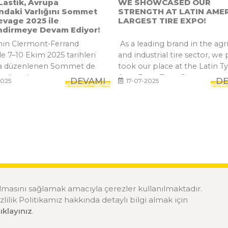
astik, Avrupa
WE SHOWCASED OUR
ndaki Varlığını Sommet
STRENGTH AT LATIN AMER
levage 2025 ile
LARGEST TIRE EXPO!
ndirmeye Devam Ediyor!
nın Clermont-Ferrand
As a leading brand in the agri
e 7–10 Ekim 2025 tarihleri
and industrial tire sector, we
da düzenlenen Sommet de
took our place at the Latin Ty
, bu yıl...
Auto Parts Expo 2...
DEVAMI
DE
2025
17-07-2025
olmasını sağlamak amacıyla çerezler kullanılmaktadır.
ilik Politikamız hakkında detaylı bilgi almak için
tıklayınız
.
ÇEREZ POL