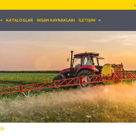
L
KATALOGLAR
İNSAN KAYNAKLARI
İLETİŞİM
ER