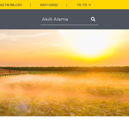
ASTİK BİLGİSİ
BAYİ GİRİŞİ
TR-TR