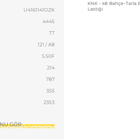
KNK - 48 Bahçe-Tarla
Lastiği
U4161141OZK
4445
TT
121 / A8
5.50F
214
787
355
2353
SUNU GÖR