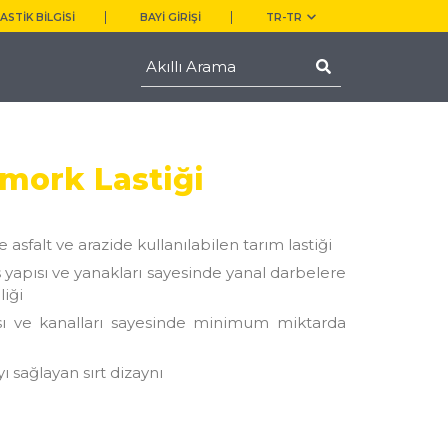
ASTİK BİLGİSİ
BAYİ GİRİŞİ
TR-TR
mork Lastiği
 asfalt ve arazide kullanılabilen tarım lastiği
 yapısı ve yanakları sayesinde yanal darbelere
iği
sı ve kanalları sayesinde minimum miktarda
sağlayan sırt dizaynı