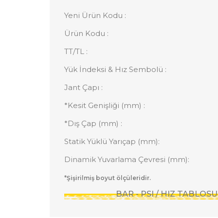
Yeni Ürün Kodu :
Ürün Kodu :
TT/TL :
Yük İndeksi & Hız Sembolü :
Jant Çapı :
*Kesit Genişliği (mm) :
*Dış Çap (mm) :
Statik Yüklü Yarıçap (mm):
Dinamik Yuvarlama Çevresi (mm):
*Şişirilmiş boyut ölçüleridir.
BAR - PSI / HIZ TABLO