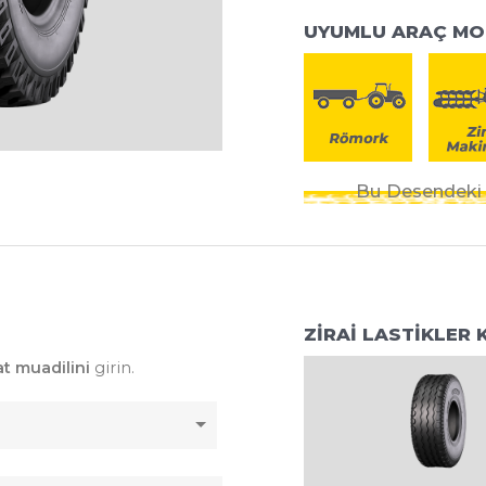
UYUMLU ARAÇ MO
Bu Desendeki T
ZİRAİ LASTİKLER
at muadilini
girin.