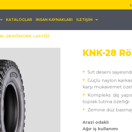
L
KATALOGLAR
İNSAN KAYNAKLARI
İLETİŞİM
K-28 RÖMORK LASTİĞİ
KNK-28 Rö
Sırt deseni sayesinde
Güçlü naylon karkas
karşı mukavemet özell
Kompleks diş yapı
toprak tutma özelliği
Zemine düz basmayı 
Arazi odaklı
Ağır iş kullanımı