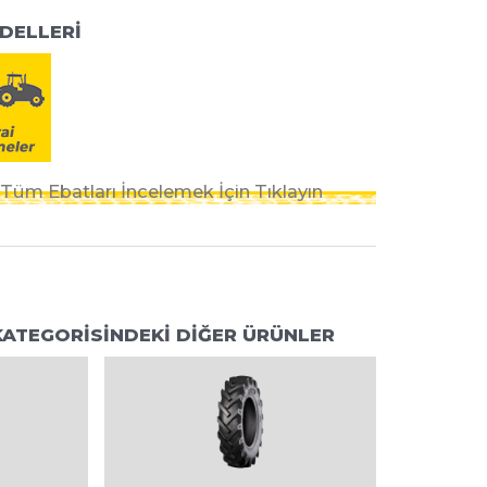
DELLERİ
üm Ebatları İncelemek İçin Tıklayın
 KATEGORİSİNDEKİ DİĞER ÜRÜNLER