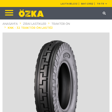
LASTİK BİLGİSİ
BAYİ GİRİŞİ
TR-TR
ANASAYFA
ZİRAİ LASTİKLER
TRAKTÖR ÖN
KNK - 32 TRAKTÖR ÖN LASTİĞİ