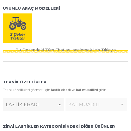
UYUMLU ARAÇ MODELLERİ
Bu Desendeki Tüm Ebatları İncelemek İçin Tıklayın
TEKNİK ÖZELLİKLER
Teknik özellikleri görmek için
lastik ebadı
ve
kat muadilini
girin.
LASTİK EBADI
KAT MUADİLİ
ZİRAİ LASTİKLER KATEGORİSİNDEKİ DİĞER ÜRÜNLER